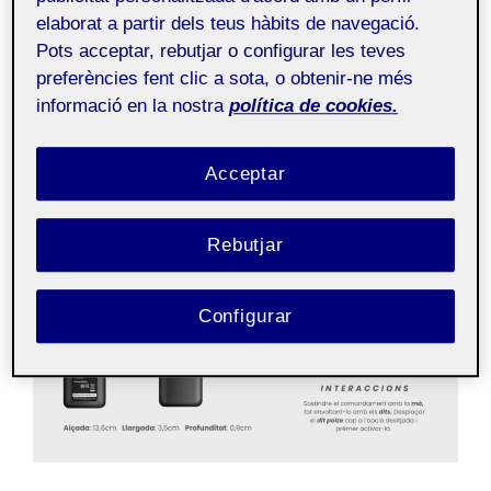
elaborat a partir dels teus hàbits de navegació.
A continuació podem trobar el panell de síntesi sobre
Pots acceptar, rebutjar o configurar les teves
la Pràctica 2 de l’assignatura de Disseny Centrat en les
preferències fent clic a sota, o obtenir-ne més
Persones. Un redisseny sobre el comandament
Solar
informació en la nostra
política de cookies.
Cell
de Samsung.
Acceptar
Rebutjar
Configurar