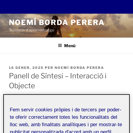
Vés
NOEMÍ BORDA PERERA
al
Trossets d'aprenentatge
contingut
Menú
PUBLICAT
16 GENER, 2025
PER
NOEMÍ BORDA PERERA
A
Panell de Síntesi – Interacció i
Objecte
Disseny centrat en les
Públic
Fem servir
cookies
pròpies i de tercers per poder-
persones - Aula 1
te oferir correctament totes les funcionalitats del
lloc web, amb finalitats analítiques i per mostrar-te
Bones,
publicitat personalitzada d'acord amb un perfil