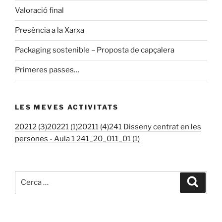
Valoració final
Presència a la Xarxa
Packaging sostenible – Proposta de capçalera
Primeres passes…
LES MEVES ACTIVITATS
20212 (3)
20221 (1)
20211 (4)
241 Disseny centrat en les
persones - Aula 1 241_20_011_01 (1)
Cerca:
Cerca