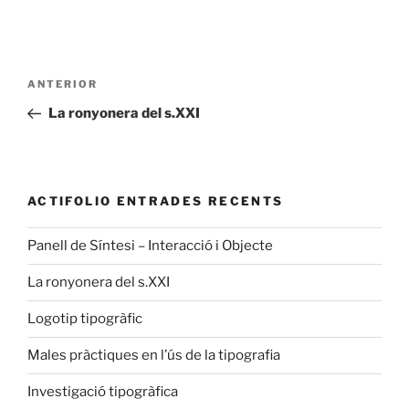
Navegació
Entrada
ANTERIOR
d'entrades
anterior
La ronyonera del s.XXI
ACTIFOLIO ENTRADES RECENTS
Panell de Síntesi – Interacció i Objecte
La ronyonera del s.XXI
Logotip tipogràfic
Males pràctiques en l’ús de la tipografia
Investigació tipogràfica